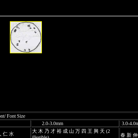
t Size
2.0-3.0mm
3.0-4.0
大 木 乃 才 裕 成 山 万 四 王 興 天 (2
人 仁 水
春 新 伸 
illegible)