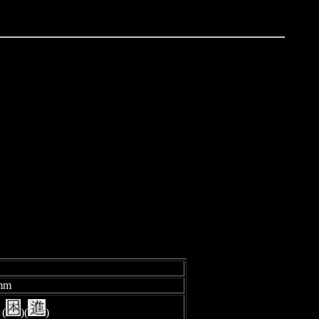
mm
(
)(
)