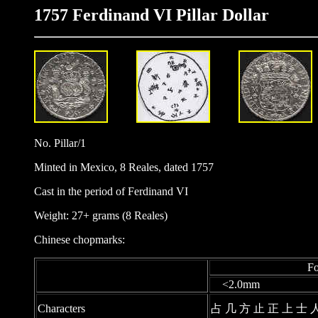
1757 Ferdinand VI Pillar Dollar
No. Pillar/1
Minted in Mexico, 8 Reales, dated 1757
Cast in the period of Ferdinand VI
Weight: 27+ grams (8 Reales)
Chinese chopmarks:
Font/ Fon
<2.0mm
Characters
占 几 方 止 正 上 士 